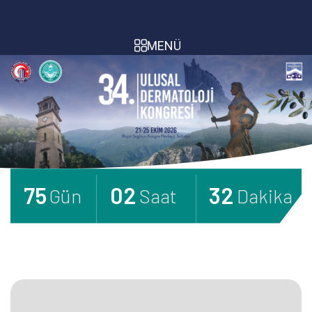
MENÜ
75
02
32
days
hours
minutes