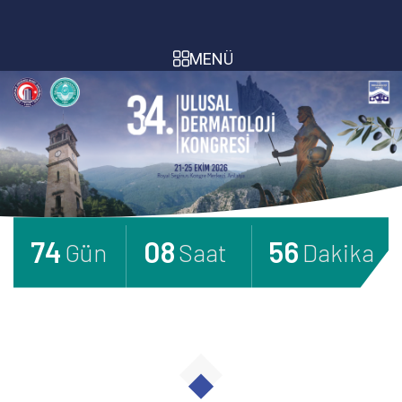
MENÜ
74
08
56
days
hours
minutes